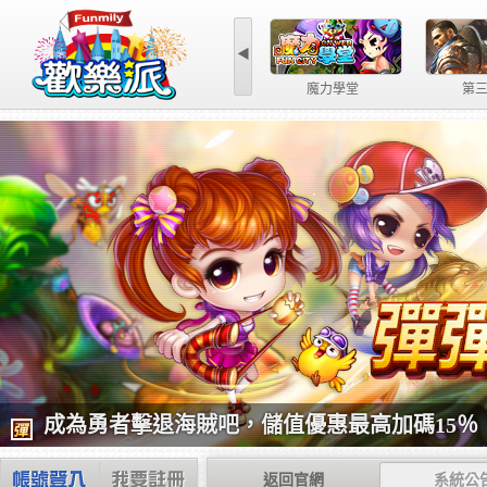
◀
魔力學堂
第
成為勇者擊退海賊吧，儲值優惠最高加碼15％
返回官網
系統公