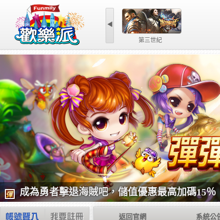
◀
劍雨逍遙
劍
成為勇者擊退海賊吧，儲值優惠最高加碼15％
返回官網
系統公