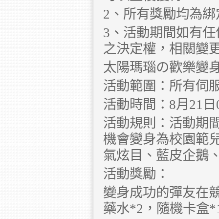
2、所有獎勵均為
3、活動期間如有
之決定權，相關變
太陽瑪瑙の歡樂變
活動範圍：所有伺
活動時間：8月21日00:
活動規則：活動期
機會變身為校園範
氣炫目、藍皮企鵝
活動獎勵：
變身成功的彈友在競
藥水*2，隨機卡盒*