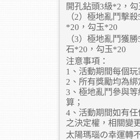
開孔鉆頭3級*2，勾玉
（2）極地亂鬥擊殺
*20，勾玉*20
（3）極地亂鬥獲勝
石*20，勾玉*20
注意事項：
1、活動期間每個玩
2、所有獎勵均為綁
3、極地亂鬥參與等
算；
4、活動期間如有
之決定權，相關變
太陽瑪瑙の幸運轉