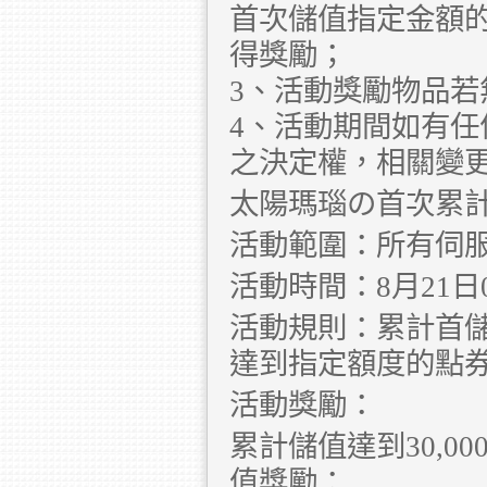
首次儲值指定金額
得獎勵；
3、活動獎勵物品
4、活動期間如有
之決定權，相關變
太陽瑪瑙の首次累
活動範圍：所有伺
活動時間：8月21日00:
活動規則：累計首
達到指定額度的點
活動獎勵：
累計儲值達到30,0
值獎勵：