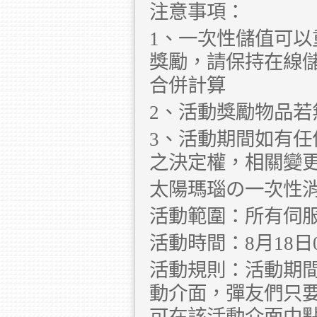
注意事項：
1、一次性儲值可
獎勵，請保持在線儲
合併計算
2、活動獎勵物品
3、活動期間如有
之決定權，相關變
太陽瑪瑙の一次性消
活動範圍：所有伺
活動時間：8月18日00:
活動規則：活動期間
動介面，彈友們只