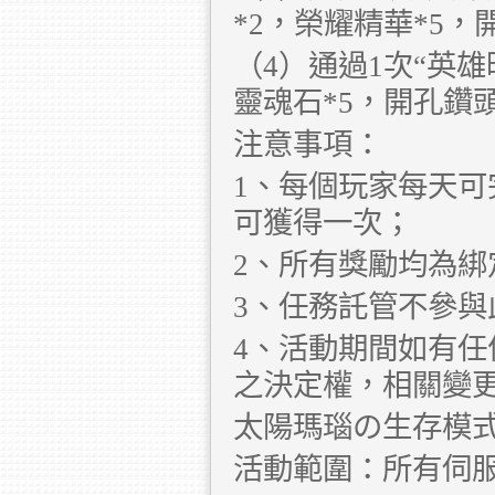
*2，榮耀精華*5，
（4）通過1次“英雄
靈魂石*5，開孔鑽頭
注意事項：
1、每個玩家每天
可獲得一次；
2、所有獎勵均為綁
3、任務託管不參與
4、活動期間如有
之決定權，相關變
太陽瑪瑙の生存模
活動範圍：所有伺