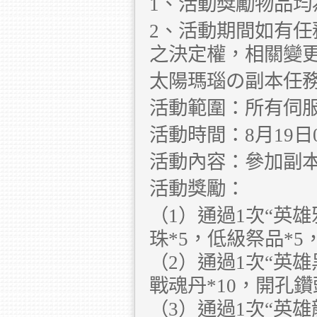
1、活動獎勵物品均
2、活動期間如有
之決定權，相關變
太陽瑪瑙の副本任
活動範圍：所有伺
活動時間：8月19日00:
活動內容：參加副
活動獎勵：
（1）通過1次“英
珠*5，低級祭品*5
（2）通過1次“英雄
戰魂丹*10，開孔鑽
（3）通過1次“英