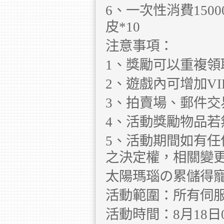
6、一次性消費150
皮*10
注意事項：
1、獎勵可以重複領
2、遊戲內可增加V
3、拍賣場、郵件
4、活動獎勵物品
5、活動期間如有
之決定權，相關變
太陽瑪瑙の累儲得
活動範圍：所有伺
活動時間：8月18日00: