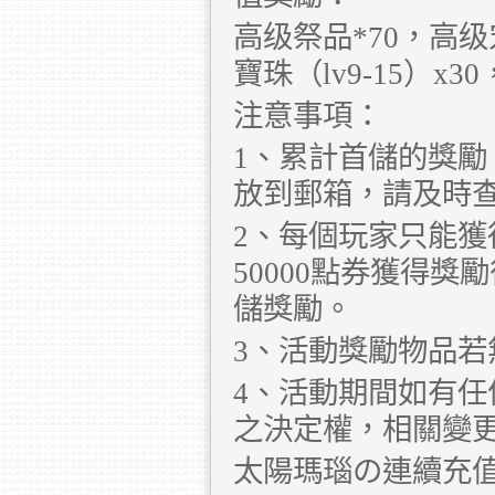
高级祭品*70，高级
寶珠（lv9-15）x3
注意事項：
1、累計首儲的獎
放到郵箱，請及時
2、每個玩家只能
50000點券獲得獎
儲獎勵。
3、活動獎勵物品
4、活動期間如有
之決定權，相關變
太陽瑪瑙の連續充