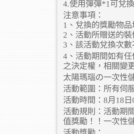
4.使用彈彈*1可兌換
注意事項：
1、兌換的獎勵物品
2、活動所贈送的裝
3、該活動兌換次
4、活動期間如有
之決定權，相關變
太陽瑪瑙の一次性儲
活動範圍：所有伺
活動時間：8月18日00:
活動規則：活動期
值獎勵！！一次性
活動獎勵：