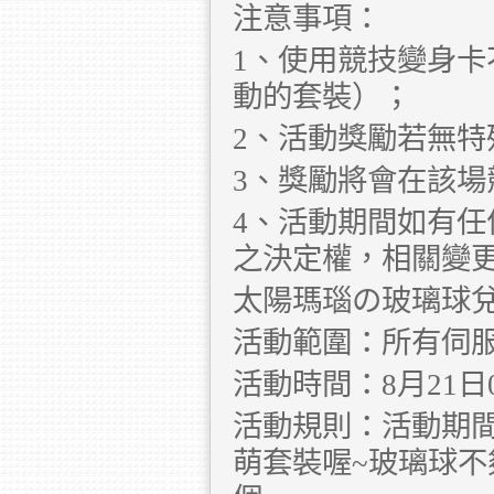
注意事項：
1、使用競技變身
動的套裝）；
2、活動獎勵若無特
3、獎勵將會在該
4、活動期間如有
之決定權，相關變
太陽瑪瑙の玻璃球
活動範圍：所有伺
活動時間：8月21日00:
活動規則：活動期
萌套裝喔~玻璃球不