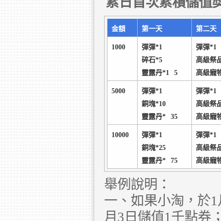
累日首次累積儲值
金額
第一天
第二天
1000
彈彈*1
彈彈*1
碎石*5
高級祭品
靈露丹*1
5
高級寵
5000
彈彈*1
彈彈*1
銅塊*10
高級祭品
靈露丹*
35
高級寵
10000
彈彈*1
彈彈*1
銅塊*25
高級祭品
靈露丹*
75
高級寵
舉例說明：
一、如果小淘，於1
月3日儲值1千點券