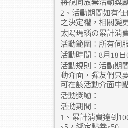
將視同放棄活動獎
2、活動期間如有
之決定權，相關變
太陽瑪瑙の累計消
活動範圍：所有伺
活動時間：8月18日00:
活動規則：活動期間
動介面，彈友們只
可在該活動介面中
活動獎勵：
活動期間：
1、累計消費達到10
x5，綁定點券x50