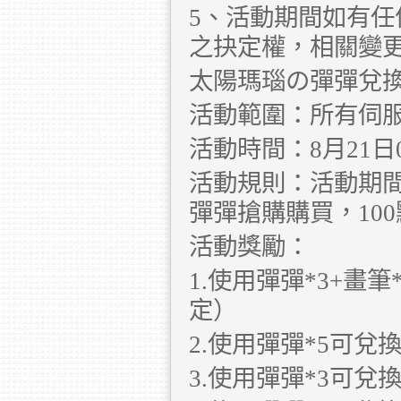
5、活動期間如有
之抉定權，相關變
太陽瑪瑙の彈彈兌
活動範圍：所有伺
活動時間：8月21日00:
活動規則：活動期
彈彈搶購購買，100
活動獎勵：
1.使用彈彈*3+畫
定）
2.使用彈彈*5可兌
3.使用彈彈*3可兌