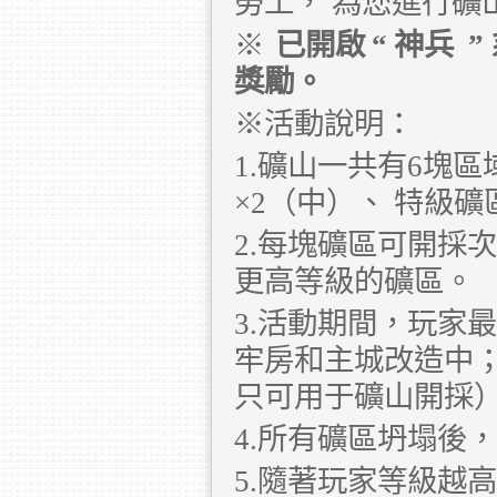
勞工，
為您進行礦
※
已開啟
“
神兵
”
獎勵。
※活動說明：
1.礦山一共有6塊
×2（中）、
特級礦區
2.每塊礦區可開採
更高等級的礦區。
3.活動期間，玩家
牢房和主城改造中
只可用于礦山開採
4.所有礦區坍塌後
5.隨著玩家等級越