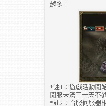
越多！
*註1：遊戲活動開
開服未滿三十天不
*註2：合服伺服器