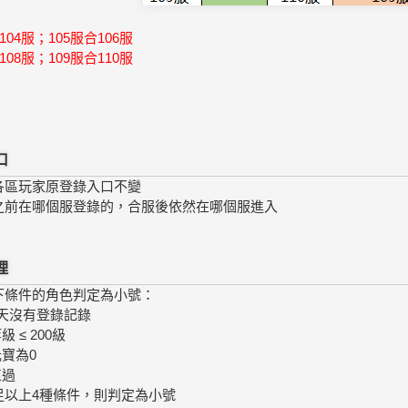
104服；105服合106服
108服；109服合110服
口
各區玩家原登錄入口不變
之前在哪個服登錄的，合服後依然在哪個服進入
理
下條件的角色判定為小號：
5天沒有登錄記錄
級 ≤ 200級
元寶為0
值過
足以上4種條件，則判定為小號