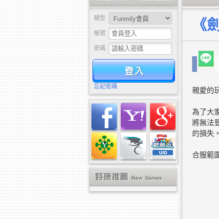
類型
《劍
帳號
密碼
驗證
忘記密碼
親愛的
為了大家
將無法
的損失
合服範