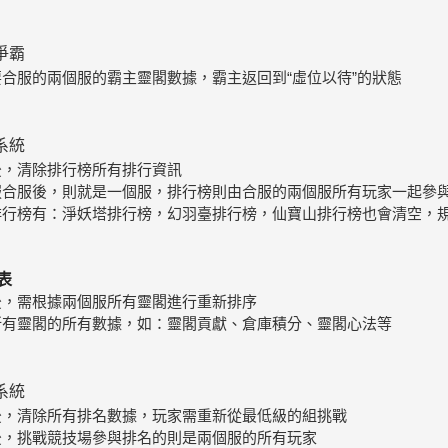
爭霸
除要合服的兩個服的霸主靈閣數據，霸主返回到“虛位以待”的狀態
系統
服後，清除排行榜所有排行資訊
個服合服後，則就是一個服，排行榜則由合服的兩個服所有玩家一起參
他排行榜有：淨妖塔排行榜，幻羽臺排行榜，仙寶山排行榜也會清空，
表
服後，需根據兩個服所有靈閣進行重新排序
留所有靈閣的所有數據，如：靈閣貢獻、倉庫積分、靈閣心法等
系統
服後，清除所有排名數據，玩家需重新從最低級的組挑戰
服後，挑戰競技場參與排名的則是兩個服的所有玩家