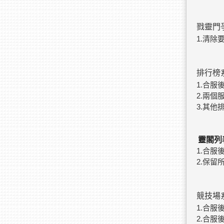
戮靈門
1.清
排行榜
1.合
2.兩
3.其
靈閣列
1.合
2.保
競技場
1.合
2.合