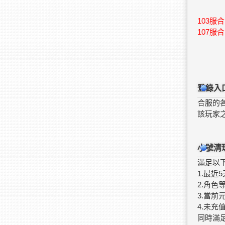
103服合
107服合
登錄入
合服的
該玩家
小號清
滿足以
1.最近
2.角色等
3.當前
4.未充
同時滿