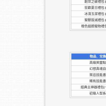
創世之破禮包
狂歡夏日禮包
冰清玉潔禮包
聖獸毀滅禮包
橙色翅膀寵物禮
物品_
兌換
高級英靈
幻想真魂
禁忌技能
稀有技能
經典主神器禮包(七階
初級人型