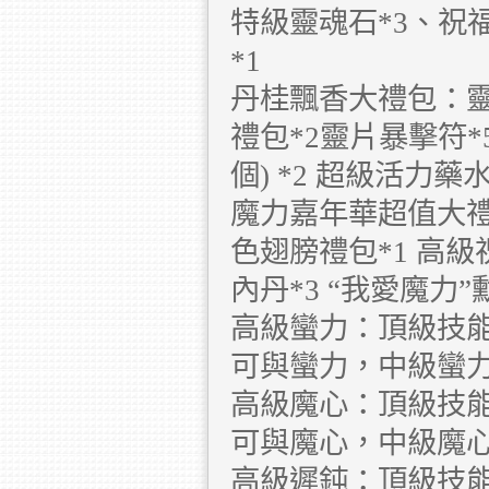
特級靈魂石*3、祝
*1
丹桂飄香大禮包：靈甲
禮包*2靈片暴擊符*5
個) *2 超級活力藥水
魔力嘉年華超值大禮包
色翅膀禮包*1 高級
內丹*3 “我愛魔力”
高級蠻力：頂級技
可與蠻力，中級蠻
高級魔心：頂級技
可與魔心，中級魔
高級遲鈍：頂級技