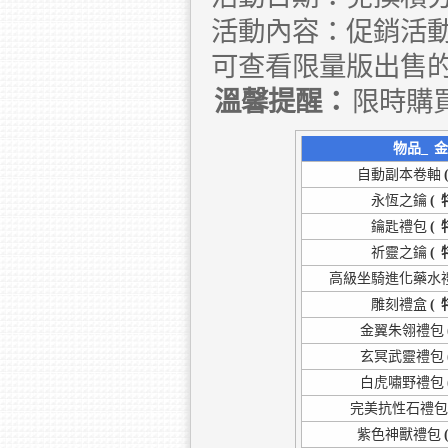
活動內容：促銷活動
可查看限量版出售
溫馨提醒：
限時購
物品_
金
自動副本卷軸
永恆之鑰
(
鑰匙禮包
(
祈靈之鑰
(
高級坐騎進化藥水
雕刻禮盒
(
金翼朱翎禮包
玄冥武靈禮包
白虎嘯野禮包
完美抗性石禮
紫色神獸禮包