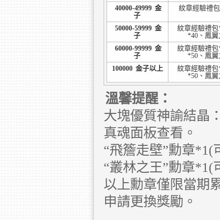
40000-49999
金
紋章經驗禮包*
子
50000-59999
金
紋章經驗禮包*
子
*40、鳳
60000-99999
金
紋章經驗禮包*
子
*50、鳳
100000
金子以上
紋章經驗禮包*
*50、鳳
溫馨提醒：
大塊優質神諭結晶：
真魂面板查看。
“飛簷走壁”勳章*1
“叢林之王”勳章*1
以上勳章僅限當期
申請更換獎勵。