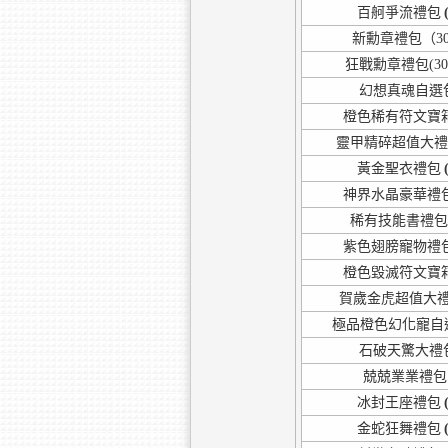
百舸爭流禮包
新勳章禮包（30
狂戰勳章禮包(30天
幻想真魂自選包
橙色稀有符文寶
靈甲精碎超值大
黃金聖衣禮包
神界水晶豪華禮
稀有技能書禮
紫色翅膀寵物禮
橙色毀滅符文寶
賀歲金虎超值大
極品橙色幻化寵自
石破天驚大禮包
兢兢業業禮包
冰封王座禮包
金蛇狂舞禮包