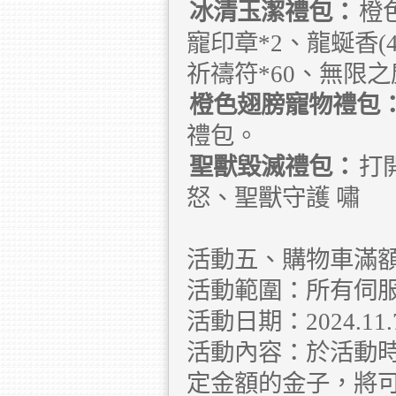
冰清玉潔禮包：
橙
寵印章*2、龍蜒香(4
祈禱符*60、無限之
橙色翅膀寵物禮包
禮包。
聖獸毀滅禮包：
打
怒、聖獸守護 嘯
活動五、購物車滿
活動範圍：所有伺
活動日期：2024.11.7 
活動內容：於活動
定金額的金子，將可