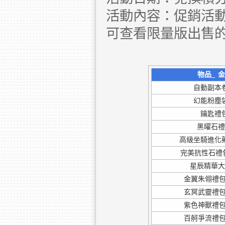
活動內容：促銷活動
可查看限量版出售的
物品_
金
自動副本
幻能粉塵
鑰匙禮
黑曜石
高級坐騎進化
完美抗性石禮包
星辰精華
金翼朱翎禮包
玄冥武靈禮包
紫色神獸禮包
百舸爭流禮包