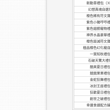
新勳章禮包（30
幻想真魂自選包
橙色稀有符文寶
紫色小豬哼哼禮
紫色翅膀寵物禮
神界水晶豪華禮
橙色毀滅符文寶
極品橙色幻化寵自
一葉知秋禮包
石破天驚大禮包
酷爽夏日禮包
兢兢業業禮包
金蛇狂舞禮包
冰封王座禮包
狂歡夏日禮包
創世之破禮包
幸運食譜配方鑰