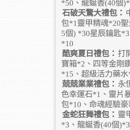
*50、龍蜒香(40個
石破天驚大禮包：
包*1靈甲精魂*20
5個) *30星辰鑰
*10
酷爽夏日禮包：
打
寶箱*2、四等金剛鑽
*15、超級活力藥水*
兢兢業業禮包：
永
色幸運石*1、靈片暴
包*10、命魂經驗豪
金蛇狂舞禮包：
靈
*3、龍蜒香(40個