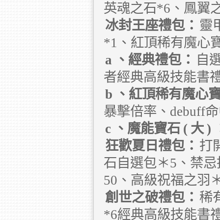
英魂之石*6、鳳翼之
冰封王座禮包：
靈
*1、紅頂稀有魔心寶
a
、經典禮包：
自
者經典高級技能書
b
、紅頂稀有魔心
暴擊倍率、debuf
c
、魔能寶石
(
大
)
狂歡夏日禮包：
打
石自選包＊5、禁忌
50、高級祝福之羽
創世之破禮包：
稀
*6經典高級技能書禮