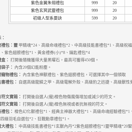
紫色金翼朱翎禮包
999
20
紫色玄冥武靈禮包
999
20
初級人型系要訣
599
20
示：
流禮包：靈
甲精魂*24、高級命魂禮包*2、中高級技能書禮包*1、高級祝福
1、紫色翅膀禮包*1、黃金禮券(小)*8、鑰匙禮包*4
禮盒：
打開後隨機獲得大量黑曜石，最高可獲得450個。
塵袋子：
內含20個幻能粉塵。
膀寵物禮包：
內含紫色神獸禮包、紫色翅膀禮包，可選擇其中一個領取
能書禮包：
自選高級龍鱗之甲、高級電解外殼、高級豹之迅捷、高級獸性
有符文寶箱：
打開後自選人(寵)橙色物傷魔傷增加或減少的符文。
滅符文寶箱：
打開後自選人(寵)橙色無視或者抗無視的符文。
長禮包：
橙色幻化獸禮包*1、經典主神器大禮包*1、高級命魂經驗禮包*1
有四級羽毛自選包*2、狂戰勳章禮包*1。
驚大禮包：
中高級技能書禮包*1玄獸內丹*2紫色翅膀禮包*1靈甲精魂*20聖