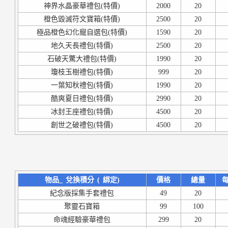
神界水晶豪華禮包(特價)
2000
20
橙色毀滅符文寶箱(特價)
2500
20
極品橙色幻化寵自選包(特價)
1590
20
地久天長禮包(特價)
2500
20
石破天驚大禮包(特價)
1990
20
瓊枝玉樹禮包(特價)
999
20
一葉知秋禮包(特價)
1990
20
酷爽夏日禮包(特價)
2990
20
冰封王座禮包(特價)
4500
20
創世之破禮包(特價)
4500
20
物品_
兌換積分
(
綁定)
價格
總量
每
紀念版採集手套禮包
49
20
聚靈石寶箱
99
100
命魂經驗豪華禮包
299
20