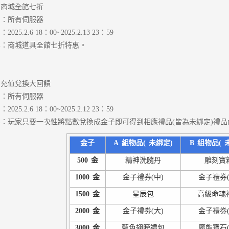
：商城全館七折
圍：所有伺服器
025.2.6 18：00~2025.2.13 23：59
容：商城道具全館七折特惠。
：充值兌換大回饋
圍：所有伺服器
025.2.6 18：00~2025.2.12 23：59
：玩家只要一次性將點數兌換成金子即可得到相應禮品(皆為未綁定)禮品
金子
A
組物品(
未綁定)
B
組物品(
500
金
精神洗髓丹
雕刻寶
1000
金
金子禮券(中)
金子禮券(
1500
金
星辰包
高級命魂
2000
金
金子禮劵(大)
金子禮劵(
3000
金
藍色翅膀禮包
魔能寶石(