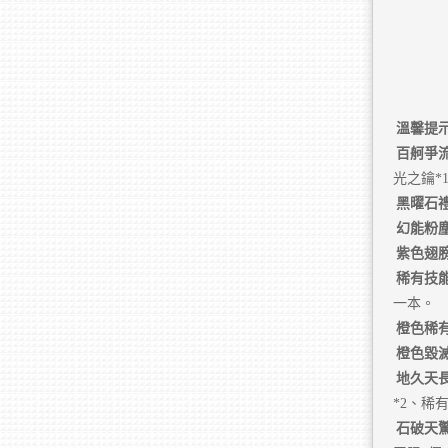
溫馨提
百舸爭
光之鑰*
黑曜石
幻能粉
紫色翅
稀有技
一本。
橙色稀
橙色毀
地久天
*2、稀
石破天