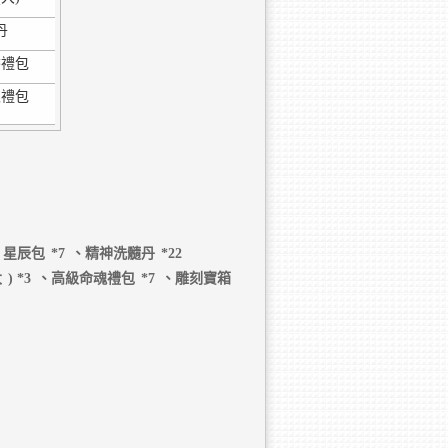
丹
書禮包
級禮包
、星辰包
*7
、精神洗髓丹
*22
大
) *3
、高級命魂禮包
*7
、雕刻寶箱