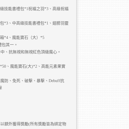
高級技能書禮包*1祝福之羽*3、高級祝福
禮包*3、中高級技能書禮包*1、翅膀羽靈
箱*4、魔能寶石（大）*5
禮包其一。
f命中、抗無視和無視紅色頂級魔心。
50、魔能寶石(大)*2、高能元素果實
防、免死、破擊、暴擊、Debuff抗
擊
以額外獲得獎勵(所有獎勵皆為綁定物