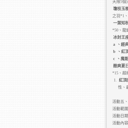
天限5個
瓊枝玉
之羽*1
一葉知
*50、龍
冰封王
a
、經
b
、紅
c
、魔
酷爽夏
*15、超
紅頂
性、
活動五
活動範
活動日期：2
活動內