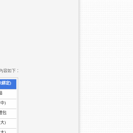
內容如下：
未綁定)
箱
中)
禮包
大)
大)