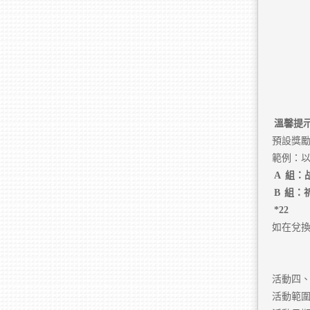
溫馨提
預設獎勵
範例：以
A
組：
B
組：
*22
如在兌換
活動四
活動範