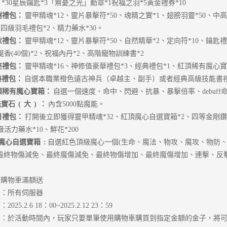
) *30星辰鑰匙*3「無憂之光」勳章*1祝福之羽*5黃金禮券*10
樹禮包：
靈甲精魂*12、靈片暴擊符*50、魂精之實*1、翅膀羽靈*50、中
、四級羽毛禮包*2、精力藥水*30。
秋禮包：
靈甲精魂*12、靈片暴擊符*50、自然精華*2、定向符*10、鑰匙
蜒香(40個)*2、祝福內丹*2、高階寵物訓練書*2
座禮包：
靈甲精魂*16、神修值豪華禮包*3、經典禮包*1、紅頂稀有魔心寶
典禮包：
自選本職業橙色遠古神兵（卓越主、副手）或者經典高級技能書
頂稀有魔心寶箱：
自選一個速度、命中、閃避、抗暴、暴擊倍率、debuf
能寶石
(
大
)
：
內含5000點魔能。
日禮包：
打開後立即獲得靈甲精魂*32、紅頂魔心自選寶箱*2、四等金剛鑽*
級活力藥水*10、鮮花*200
魔心自選寶箱
:
自選紅色頂級魔心一個(生命、魔法、物攻、魔攻、物防、魔
最終物傷減免、最終魔傷減免、最終物傷增加、最終魔傷增加、連擊、反
、購物車滿額送
圍：所有伺服器
025.2.6 18：00~2025.2.12 23：59
容：於活動時間內，玩家只要單筆使用購物車購買到指定金額的金子，將可