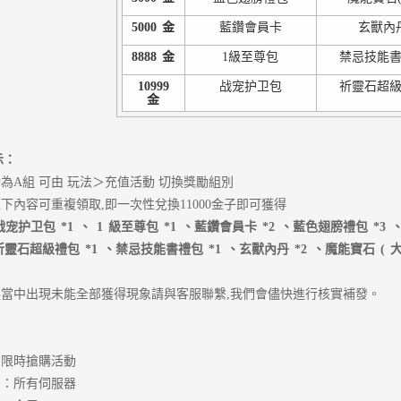
5000
金
藍鑽會員卡
玄獸內
8888
金
1級至尊包
禁忌技能
10999
战宠护卫包
祈靈石超
金
示：
為A組 可由 玩法＞充值活動 切換獎勵組別
下內容可重複領取,即一次性兌換11000金子即可獲得
战宠护卫包
*1
、
1
級至尊包
*1
、藍鑽會員卡
*2
、藍色翅膀禮包
*3
祈靈石超級禮包
*1
、禁忌技能書禮包
*1
、玄獸內丹
*2
、魔能寶石
(
當中出現未能全部獲得現象請與客服聯繫,我們會儘快進行核實補發。
、限時搶購活動
圍：所有伺服器