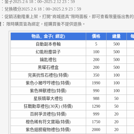
子2025.2.6 18：00~2025.2.12 23：59
換積分2025.2.6 18：00~2025.2.9 23：59
：促銷活動隆重上架，打開“商城道具”限時面板，即可查看限量版出售
醒：
限時購買皆為綁定，經購買後不提供退換。
物品_
金子(
綁定)
價格
總量
每
自動副本卷軸
5
500
幻能粉塵袋子
100
500
鑰匙禮包
200
500
黑曜石禮盒
200
500
完美抗性石禮包(特價)
350
100
紫色小豬哼哼禮包(特價)
1990
100
紫色神獸禮包(特價)
990
100
星辰精華大禮包
988
50
狂戰勳章禮包(30天) (特價)
1290
50
百舸爭流禮包(特價)
999
20
橙色稀有符文寶箱(特價)
1750
20
紫色翅膀寵物禮包(特價)
2000
20