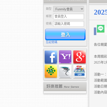
類型
20
帳號
密碼
驗證
忘記密碼
各位親
本周精彩
2025
活動一
活動範
活動日期：2
活動內