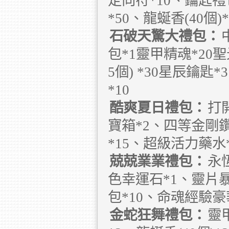
定向符*10、鑰匙
*50、龍蜒香(40個
石破天驚大禮包：
包*1靈甲精魂*20
5個) *30星辰鑰
*10
酷爽夏日禮包：
打
寶箱*2、四等金剛鑽
*15、超級活力藥水*
兢兢業業禮包：
永
色幸運石*1、靈片暴
包*10、命魂經驗豪
金蛇狂舞禮包：
靈