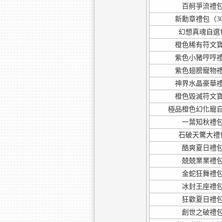
百舸爭流禮包
新勳章禮包（30
幻想真魂自選包
橙色稀有符文寶
紫色小豬哼哼禮
紫色翅膀寵物禮
神界水晶豪華禮
橙色毀滅符文寶
極品橙色幻化寵自
一葉知秋禮包
石破天驚大禮包
酷爽夏日禮包
兢兢業業禮包
金蛇狂舞禮包
冰封王座禮包
狂歡夏日禮包
創世之破禮包