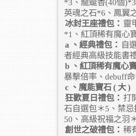
*3、龍蜒香(40個
英魂之石*6、鳳翼之
冰封王座禮包：
靈
*1、紅頂稀有魔心寶
a
、經典禮包：
自
者經典高級技能書
b
、紅頂稀有魔心
暴擊倍率、debuf
c
、魔能寶石
(
大
)
狂歡夏日禮包：
打
石自選包＊5、禁忌
50、高級祝福之羽
創世之破禮包：
稀