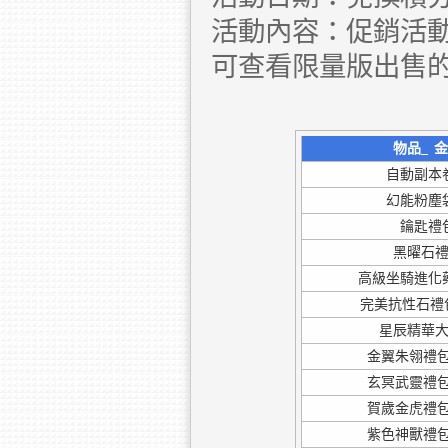
活動內容：促銷活動
可查看限量版出售的
物品_
自動副本
幻能粉塵
鑰匙禮
黑曜石
高級坐騎進化
完美抗性石禮包
星辰精華
金翼朱翎禮包
玄冥武靈禮包
賀歲金虎禮包
紫色神獸禮包