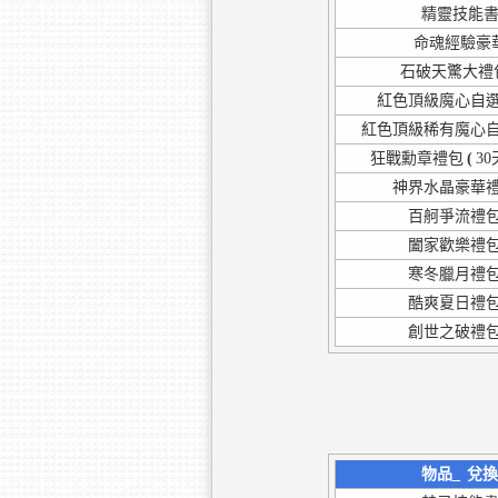
精靈技能
命魂經驗豪
石破天驚大禮包
紅色頂級魔心自選
紅色頂級稀有魔心自
狂戰勳章禮包
(
30
神界水晶豪華禮
百舸爭流禮包
闔家歡樂禮包
寒冬臘月禮包
酷爽夏日禮包
創世之破禮包
物品_
兌