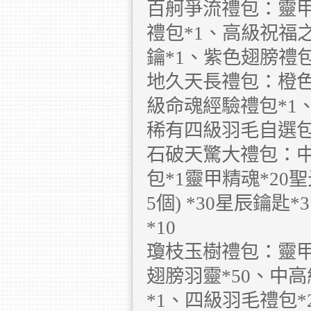
百舸爭流禮包：靈甲
禮包*1、高級祝福之
鑰*1、紫色翅膀禮包
地久天長禮包：橙色
級命魂經驗禮包*1、
稀有四級羽毛自選包
石破天驚大禮包：中
包*1靈甲精魂*20
5個) *30星辰鑰
*10
瓊枝玉樹禮包：靈甲精
翅膀羽靈*50、中
*1、四級羽毛禮包*