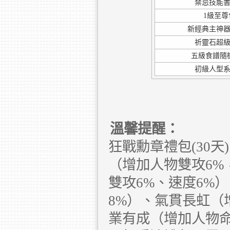
禁忌技能
1級至尊
新經典主神
祈靈石超
五級食譜隨
初級人型
溫馨提醒：
狂戰勳章禮包(30
（增加人物雙攻6%
雙攻6%、速度6%
8%）、氣貫長虹（
業有成（增加人物命