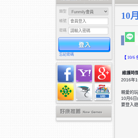
類型
10
帳號
密碼
驗證
忘記密碼
【
10/
維護時
2016年1
親愛的
10月6
要登入