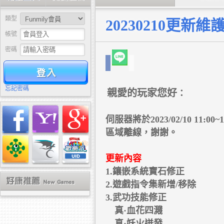
類型
20230210更新維
帳號
密碼
驗證
忘記密碼
親愛的玩家您好
：
伺服器將於2023/02/10 1
區域離線，謝謝。
更新內容
1.鑲嵌系統寶石修正
2.遊戲指令集新增/移除
3.武功技能修正
真·血花四濺
真·妖火迸發