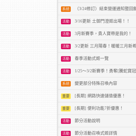
（3/24修訂）結束營運通知暨回
系統
3/16更新 土御門澄姬出場！！
活動
3月新賽季，貴人寶帶是我的！
活動
3/2更新 三月陽春！暖暖三月新
活動
春季活動式姬一覽
活動
1/25～3/2新賽季！勇奪[騰蛇寶
活動
變更部分特殊召喚內容
系統
[長期] 網路快速儲值優惠！
重要
[長期] 便利功能7折優惠！
重要
節分活動說明
活動
節分活動召喚式姬詳情
活動