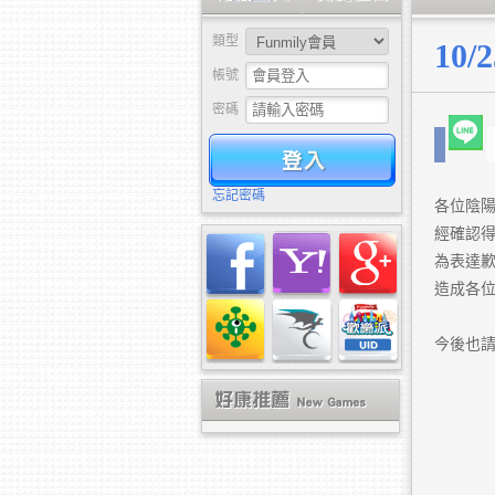
類型
10
帳號
密碼
驗證
忘記密碼
各位陰
經確認得
為表達歉
造成各
今後也