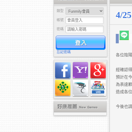
類型
4/
帳號
密碼
驗證
忘記密碼
各位陰
經確認得
預計在今
為表達歉
造成各
今後也