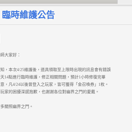
25 臨時維護公告
陽師大家好：
知，本次4/25維護後，道具領取至上限時出現的訊息會有錯誤
天14點進行臨時維護，修正相關問題，預計1小時修復完畢
意，凡4/24以後曾登入之玩家，皆可獲得「金召喚券」1枚。
位玩家的困擾深感抱歉，也謝謝各位對幽界之門的愛戴。
請多關照幽界之門。