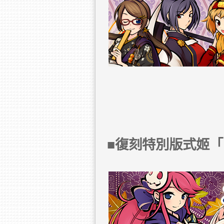
■復刻特別版式姬