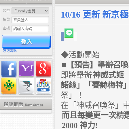
類型
10/16 更新 
帳號
密碼
驗證
忘記密碼
◆活動開始
■【預告】舉辦召
即將舉辦
神威式姬
諾絲」「賽赫梅特
祭」！
在「神威召喚祭」
而且每變更一次精
2000
神力!