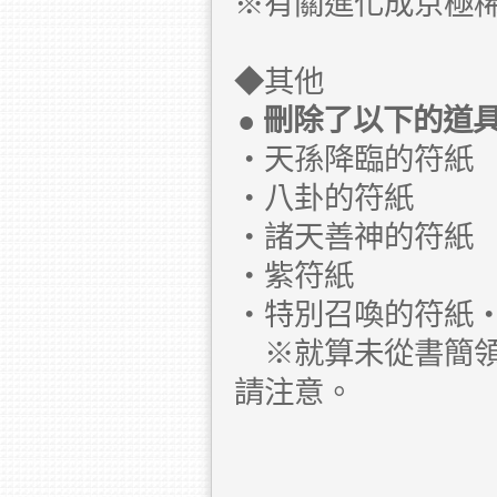
※有關進化成京極
◆其他
● 刪除了以下的道
・天孫降臨的符紙
・八卦的符紙
・諸天善神的符紙
・紫符紙
・特別召喚的符紙
※就算未從書簡領
請注意。