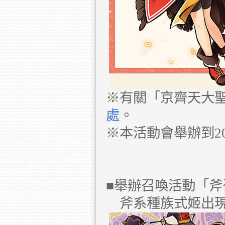
※有關「京齊天大
處
。
※本活動會舉辦到20
■舉辦召喚活動「斧
斧系種族式姬出現