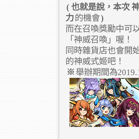
(
也就是說，本次
力
的機會
)
而在召喚獎勵中可
「神威召喚」喔！
同時雜貨店也會開
的神威式姬吧！
※
舉辦期間為2019.10.