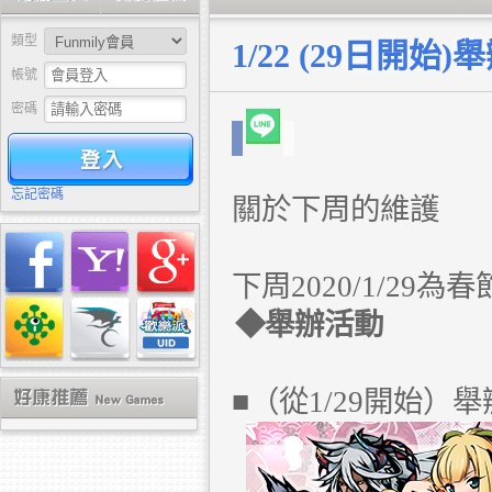
類型
帳號
密碼
驗證
忘記密碼
關於下周的維護
下周2020/1/2
◆舉辦活動
■（從1/29開始