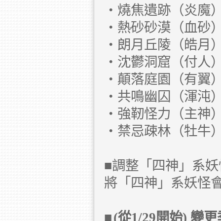
・燒焦遺跡（炎魔
・熱砂砂漠（血砂
・朗月丘陵（皓月
・沈鬱洞窟（付人
・顛落庭園（有翼
・共鳴幽囚（渾沌
・強靭怪力（主神
・禁忌疎林（牡牛
■調整「四神」系妖
將「四神」系妖怪
■
(從1/29開始) 