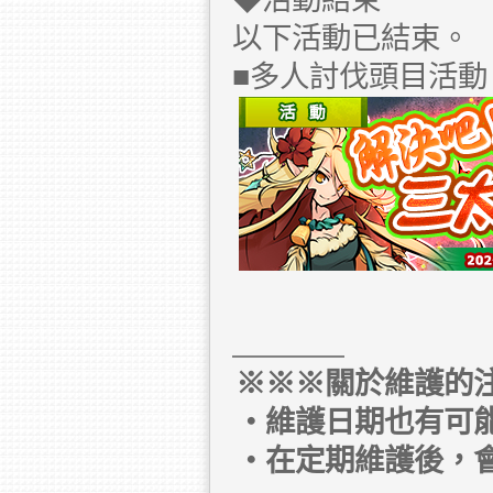
◆活動結束
以下活動已結束。
■多人討伐頭目活
※※※關於維護的
・維護日期也有可
・在定期維護後，