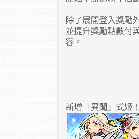
除了展開登入獎勵
並提升獎勵點數付
容。
新增「異聞」式姬