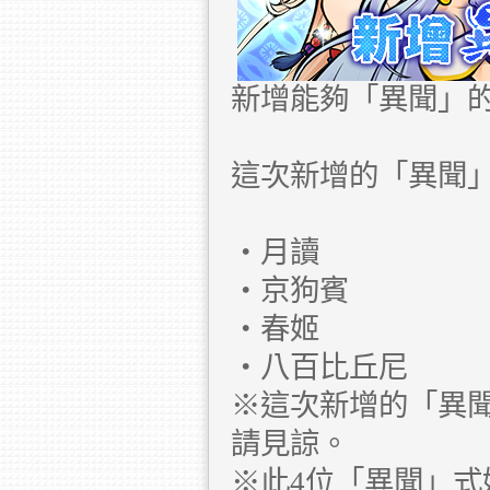
新增能夠「異聞」
這次新增的「異聞
・月讀
・京狗賓
・春姬
・八百比丘尼
※這次新增的「異
請見諒。
※此4位「異聞」